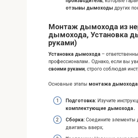
производитель
, которые гара
отзывы дымоходы
других по
Монтаж дымохода из н
дымохода, Установка д
руками)
Установка дымохода
– ответственны
профессионалам․ Однако, если вы ув
своими руками
, строго соблюдая инс
Основные этапы
монтажа дымохода
Подготовка:
Изучите инструк
комплектующие дымохода
․
Сборка:
Соедините элементы д
двигаясь вверх;