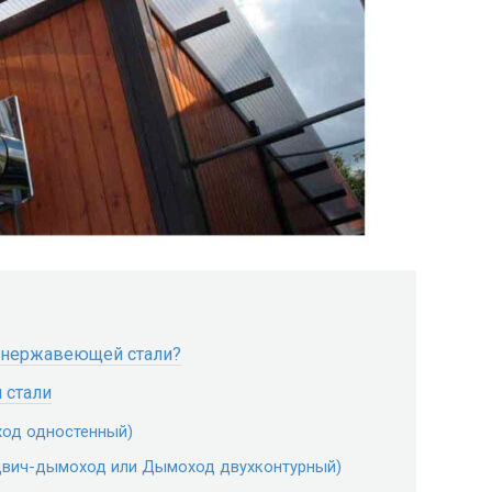
 нержавеющей стали?
 стали
од одностенный)
вич-дымоход или Дымоход двухконтурный)