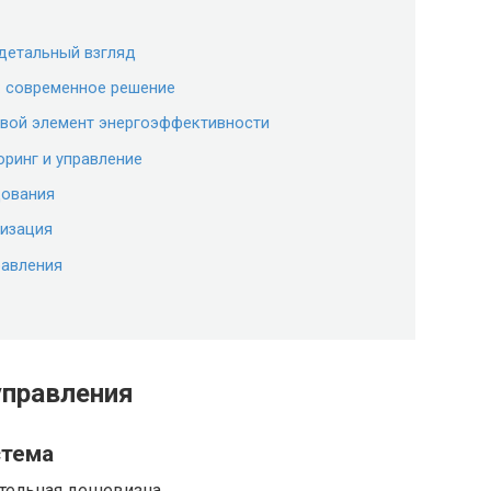
 детальный взгляд
: современное решение
евой элемент энергоэффективности
ринг и управление
дования
низация
равления
управления
стема
ительная дешевизна.