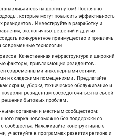
станавливайтесь на достигнутом! Постоянно
подходы, которые могут повысить эффективность
х резидентов․ Инвестируйте в разработку и
равления, экологичных решений и других
 создать конкурентное преимущество и привлечь
а современные технологии․
рвисов: Качественная инфраструктура и широкий
вые факторы, привлекающие резидентов․
ащен современными инженерными сетями,
ми и складскими помещениями․ Предлагайте
как охрана, уборка, техническое обслуживание и
 позволит резидентам сосредоточиться на своей
на решении бытовых проблем․
енными органами и местным сообществом:
нного парка невозможно без поддержки со
го сообщества; Налаживайте конструктивные
и, участвуйте в программах развития региона и