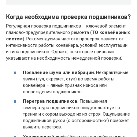
Когда необходима проверка подшипников?
Регулярная проверка подшипников – ключевой элемент
планово-предупредительного ремонта (
ТО конвейерных
систем
). Рекомендуемая частота проверок зависит от
интенсивности работы конвейера, условий эксплуатации
и типа подшипников. Однако, некоторые признаки
указывают на необходимость немедленной проверки⁚
Появление шума или вибрации⁚
Нехарактерные
звуки (гул, скрежет, стук) во время работы
конвейера – явный признак износа или
повреждения подшипников.
Перегрев подшипников⁚
Повышенная
температура подшипников свидетельствует о
трении и скором выходе их из строя. Ощупывание
подшипников рукой (с осторожностью!) поможет
выявить перегрев.
Увеличенный люфт⁚
Если вал конвейера имеет