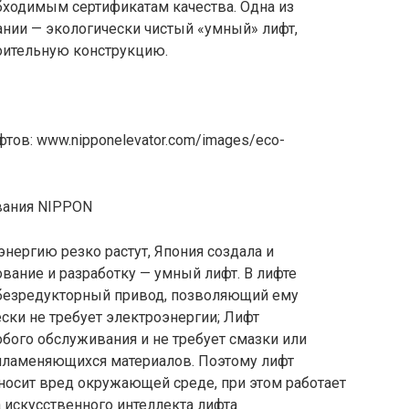
бходимым сертификатам качества. Одна из
нии — экологически чистый «умный» лифт,
оительную конструкцию.
тов: www.nipponelevator.com/images/eco-
нергию резко растут, Япония создала и
вание и разработку — умный лифт. В лифте
 безредукторный привод, позволяющий ему
ески не требует электроэнергии; Лифт
собого обслуживания и не требует смазки или
пламеняющихся материалов. Поэтому лифт
аносит вред окружающей среде, при этом работает
а искусственного интеллекта лифта