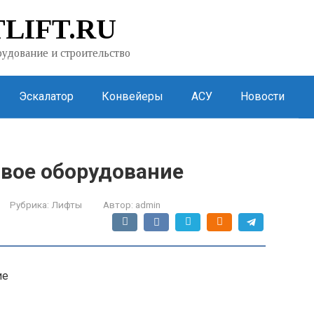
LIFT.RU
удование и строительство
Эскалатор
Конвейеры
АСУ
Новости
товое оборудование
Рубрика:
Лифты
Автор:
admin
ие